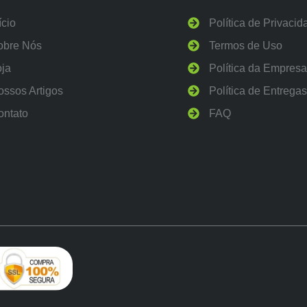
ício
Política de Privacid
obre Nós
Termos de Uso
oja
Política da Empres
ossos Artigos
Política de Entrega
ontato
FAQ