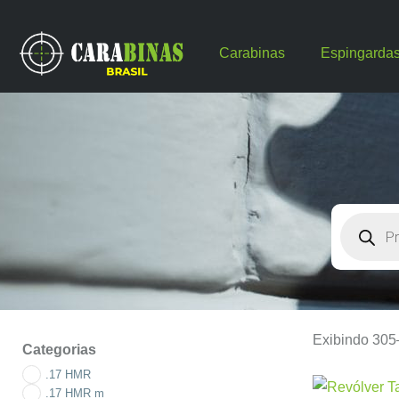
Carabinas
Espingarda
Exibindo 305
Categorias
.17 HMR
.17 HMR m