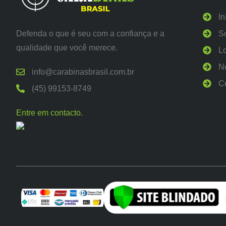
In
Defenda o que é seu com a confiança e a
S
qualidade que você merece.
L
N
info@carabinasbrasil.com.br
C
(45) 99153-8749
Entre em contacto.