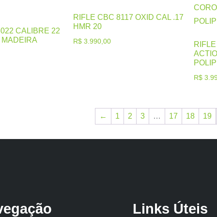
RIFLE CBC 8117 OXID CAL .17
HMR 20
8022 CALIBRE 22
S MADEIRA
R$
3.990,00
RIFLE
ACTI
POLI
R$
3.99
←
1
2
3
…
17
18
19
vegação
Links Úteis