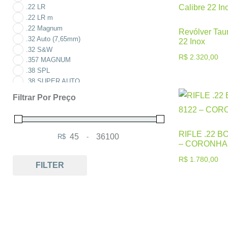
.22 LR
.22 LR m
.22 Magnum
Revólver Tau
.32 Auto (7,65mm)
22 Inox
.32 S&W
R$
2.320,00
.357 MAGNUM
.38 SPL
.38 SUPER AUTO
.380 ACP
Filtrar Por Preço
.9
223 REM
300 Win Mag
RIFLE .22 B
308 WIN
R$
-
Minimum Price
Maximum Price
– CORONHA
Calibre .12
Calibre .17
R$
1.780,00
FILTER
Calibre .20
Calibre .22
Calibre .22
Calibre .22
Calibre .22
Calibre .22