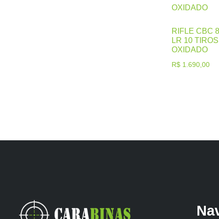
Luneta
Munições
Pistolas
RIFLE CBC 
Pistolas .22
LR 10 TIRO
Pistolas .380
OXIDADO
Pistolas .45
R$
1.690,00
Pistolas 9mm
Pólvoras
Revólver
Revólveres .22
Revólveres .357
Revolveres .38
Revólveres .44
Revólveres .454
Rifles
Na