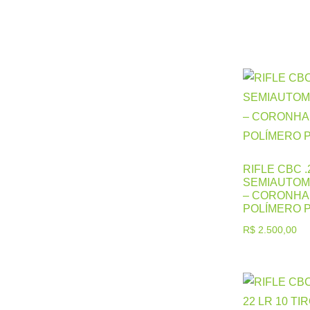
Calibre .28
Calibre .30
Calibre .32 e
Calibre .357
Calibre .357
Calibre .36
Calibre .38
Calibre .38
Calibre .38
Calibre .380
Calibre .40
Calibre .40
RIFLE CBC .
Calibre .40
SEMIAUTOM
Calibre .44
– CORONHA 
Calibre .45
POLÍMERO 
Calibre .45
R$
2.500,00
Calibre .45
Calibre .70
Calibre12 GA
Carabinas
Cartuchos
Espingarda