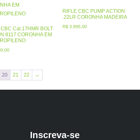
RIFLE CBC PUMP ACTION
.22LR CORONHA MADEIRA
R$
3.895,00
 CBC Cal.17HMR BOLT
ON 8117 CORONHA EM
PROPILENO
0,00
20
21
22
→
Inscreva-se