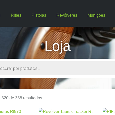
s
Rifles
Pistolas
Revólveres
Munições
Loja
–320 de 338 resultados