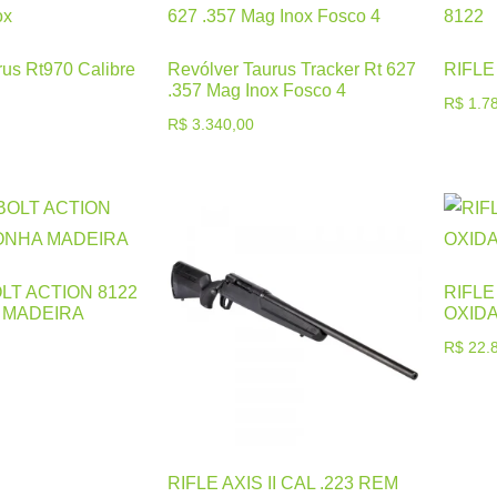
rus Rt970 Calibre
Revólver Taurus Tracker Rt 627
RIFLE
.357 Mag Inox Fosco 4
R$
1.78
R$
3.340,00
OLT ACTION 8122
RIFLE 
 MADEIRA
OXID
R$
22.8
RIFLE AXIS II CAL .223 REM