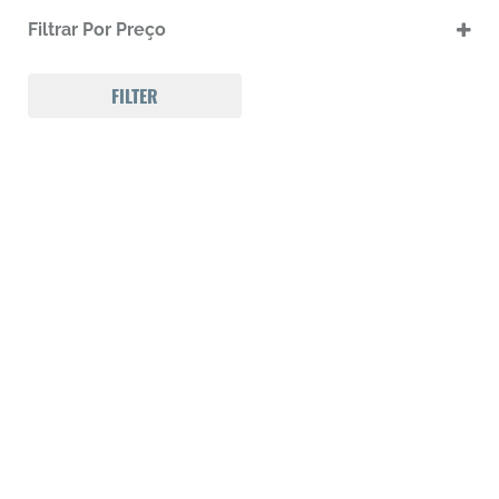
.17 HMR
Filtrar Por Preço
.17 HMR m
.22 LR
.22 LR m
FILTER
.22 Magnum
.32 Auto (7,65mm)
.32 S&W
.357 MAGNUM
.38 SPL
.38 SUPER AUTO
.380 ACP
.9
223 REM
300 Win Mag
308 WIN
Calibre .12
Calibre .17
Calibre .20
Calibre .22
Calibre .22
Calibre .22
Calibre .22