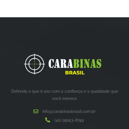
Defenda o que é seu com a confiança e a qualidade que
você merece.
info@carabinasbrasil.com.br
(45) 99153-8749