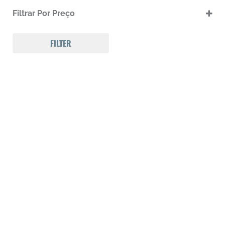
.17 HMR
Filtrar Por Preço
.17 HMR m
.22 LR
.22 LR m
FILTER
.22 Magnum
.32 Auto (7,65mm)
.32 S&W
.357 MAGNUM
.38 SPL
.38 SUPER AUTO
.380 ACP
.9
223 REM
300 Win Mag
308 WIN
Calibre .12
Calibre .17
Calibre .20
Calibre .22
Calibre .22
Calibre .22
Calibre .22