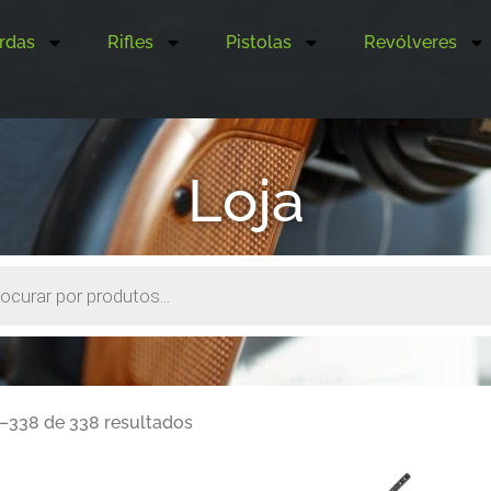
rdas
Rifles
Pistolas
Revólveres
Loja
–338 de 338 resultados