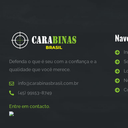
Calibre .28
Calibre .30
Calibre .32 e
Calibre .357
Calibre .357
Calibre .36
Nav
Calibre .38
Calibre .38
Calibre .38
In
Calibre .380
Defenda o que é seu com a confiança e a
S
Calibre .40
Calibre .40
qualidade que você merece.
L
Calibre .40
Calibre .44
N
info@carabinasbrasil.com.br
Calibre .45
C
Calibre .45
(45) 99153-8749
Calibre .45
Calibre .70
Entre em contacto.
Calibre12 GA
Carabinas
Cartuchos
Espingarda