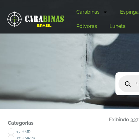
Carabinas
Espinga
Pólvoras
Luneta
Exibindo 337
Categorias
.17 HMR
.17 HMR m