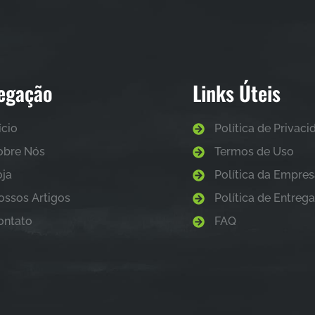
egação
Links Úteis
ício
Política de Privac
obre Nós
Termos de Uso
oja
Política da Empre
ossos Artigos
Política de Entreg
ontato
FAQ