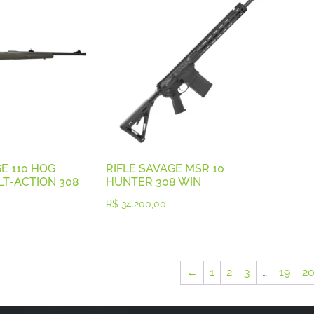
E 110 HOG
RIFLE SAVAGE MSR 10
T-ACTION 308
HUNTER 308 WIN
R$
34.200,00
←
1
2
3
…
19
2