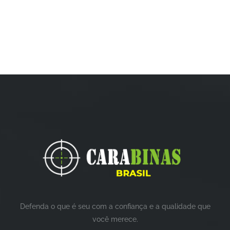
Defenda o que é seu com a confiança e a qualidade que
você merece.