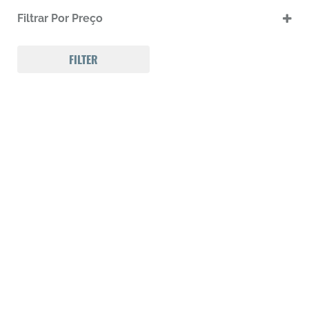
.17 HMR
Filtrar Por Preço
.17 HMR m
.22 LR
.22 LR m
FILTER
.22 Magnum
.32 Auto (7,65mm)
.32 S&W
.357 MAGNUM
.38 SPL
.38 SUPER AUTO
.380 ACP
.9
223 REM
300 Win Mag
308 WIN
Calibre .12
Calibre .17
Calibre .20
Calibre .22
Calibre .22
Calibre .22
Calibre .22