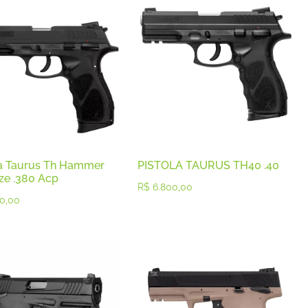
la Taurus Th Hammer
PISTOLA TAURUS TH40 .40
ize .380 Acp
R$
6.800,00
0,00