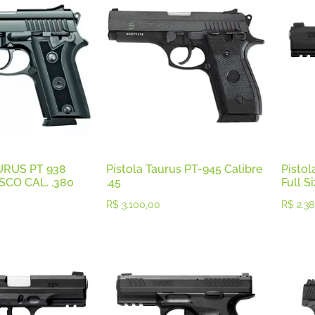
URUS PT 938
Pistola Taurus PT-945 Calibre
Pisto
CO CAL. .380
.45
Full S
R$
3.100,00
R$
2.38