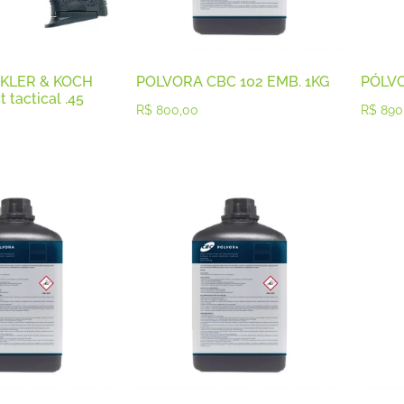
CKLER & KOCH
POLVORA CBC 102 EMB. 1KG
PÓLVO
tactical .45
R$
800,00
R$
890