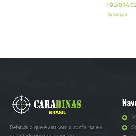
PÓLVORA CB
R$
800,00
Nav
In
Defenda o que é seu com a confiança e a
S
qualidade que você merece.