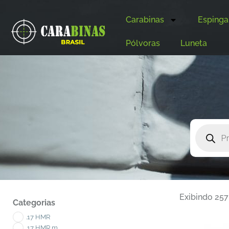
Carabinas
Espinga
Pólvoras
Luneta
Exibindo 257
Categorias
.17 HMR
.17 HMR m