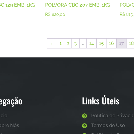
C 129 EMB. 1KG
PÓLVORA CBC 207 EMB. 1KG
POLVO
R$
820,00
R$
815
←
1
2
3
…
14
15
16
17
18
egação
Links Úteis
ício
Política de Privac
obre Nós
Termos de Uso