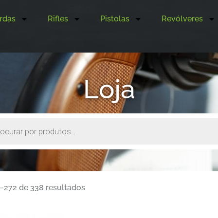
rdas
Rifles
Pistolas
Revólveres
Loja
–272 de 338 resultados