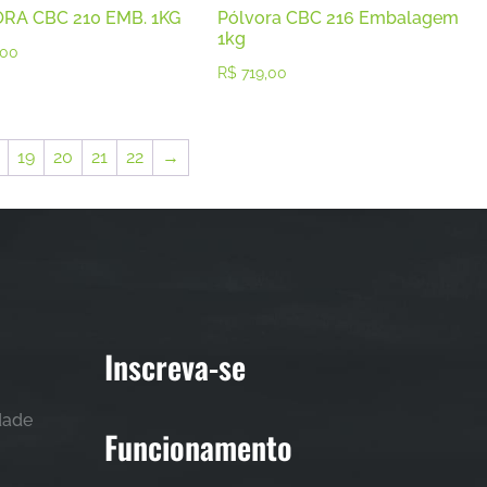
RA CBC 210 EMB. 1KG
Pólvora CBC 216 Embalagem
1kg
,00
R$
719,00
19
20
21
22
→
Inscreva-se
idade
Funcionamento