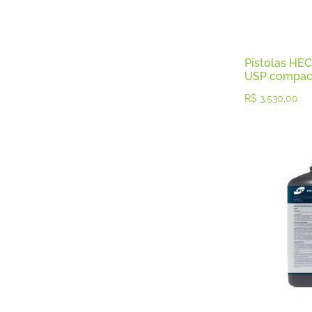
Luneta
Munições
Pistolas
Pistolas .22
Pistolas HE
Pistolas .380
USP compact 
Pistolas .45
R$
3.530,00
Pistolas 9mm
Pólvoras
Revólver
Revólveres .22
Revólveres .357
Revolveres .38
Revólveres .44
Revólveres .454
Rifles