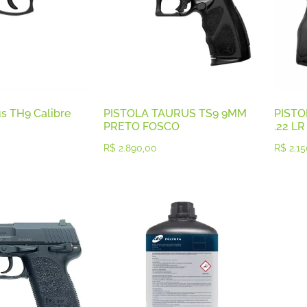
us TH9 Calibre
PISTOLA TAURUS TS9 9MM
PISTO
PRETO FOSCO
.22 LR
R$
2.890,00
R$
2.15