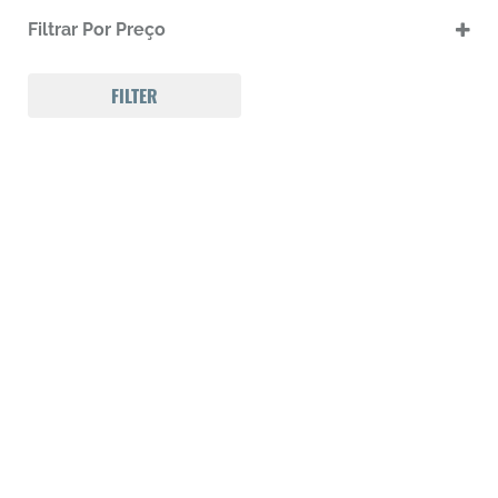
.17 HMR
Filtrar Por Preço
.17 HMR m
.22 LR
.22 LR m
FILTER
.22 Magnum
.32 Auto (7,65mm)
.32 S&W
.357 MAGNUM
.38 SPL
.38 SUPER AUTO
.380 ACP
.9
223 REM
300 Win Mag
308 WIN
Calibre .12
Calibre .17
Calibre .20
Calibre .22
Calibre .22
Calibre .22
Calibre .22