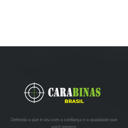
Defenda o que é seu com a confiança e a qualidade que
você merece.